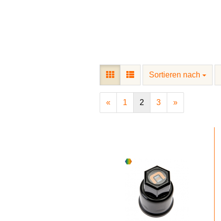
Die patentierte Radmutterschutzk
Sortieren nach
«
1
2
3
»