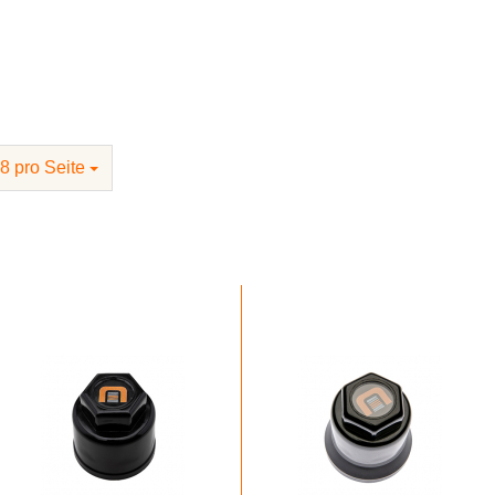
appe KSW bietet optimalen Schutz für Radmuttern und –schraube
Logos geben sie Ihrem Fahrzeug ein persönliches Design.
8 pro Seite