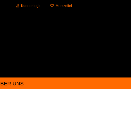
Kundenlogin
Merkzettel
BER UNS
?