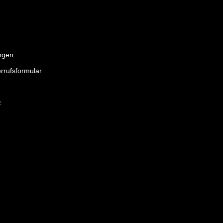
ngen
rrufsformular
z