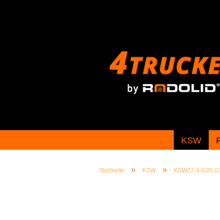
KSW
»
»
Startseite
KSW
KSW27-3-G35 (20