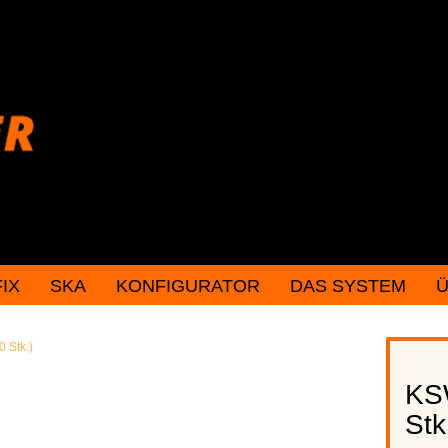
FIX
SKA
KONFIGURATOR
DAS SYSTEM
Ü
Konto erstellen
 Stk.)
Passwort vergessen
KS
Stk