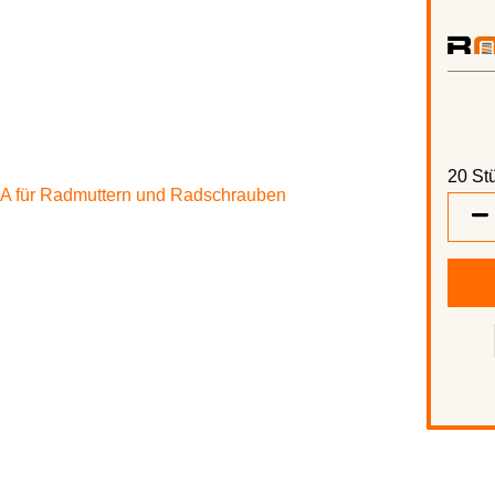
20 Stü
20
Stück