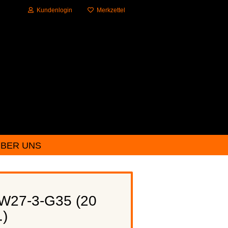
Kundenlogin
Merkzettel
BER UNS
?
W27-3-G35 (20
.)