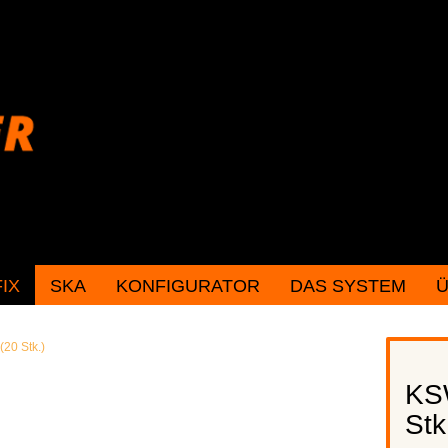
FIX
SKA
KONFIGURATOR
DAS SYSTEM
Ü
Konto erstellen
20 Stk.)
Passwort vergessen
KS
Stk