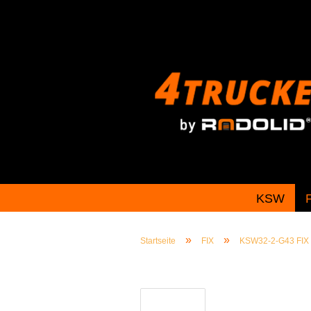
KSW
»
»
Startseite
FIX
KSW32-2-G43 FIX (