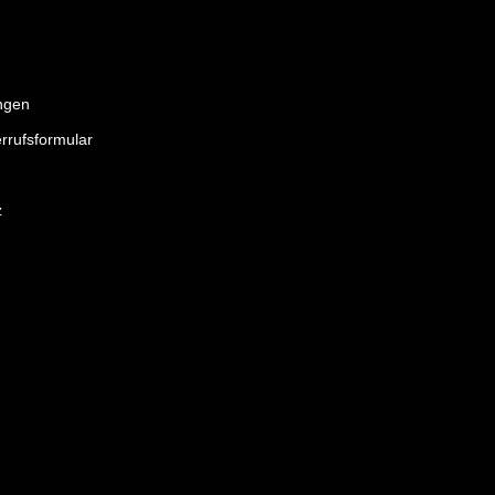
ngen
rrufsformular
z