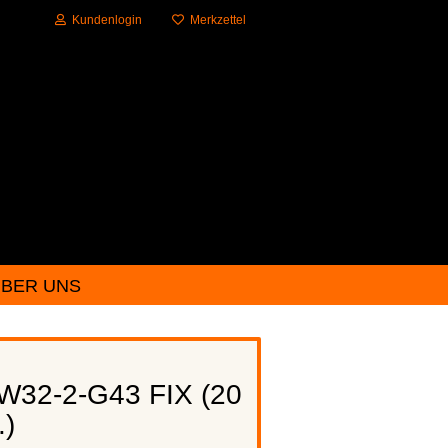
Kundenlogin
Merkzettel
BER UNS
?
W32-2-G43 FIX (20
.)